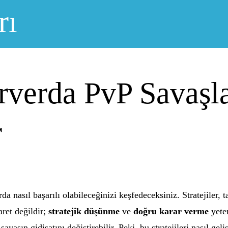
rı
rverda PvP Savaşla
r
a nasıl başarılı olabileceğinizi keşfedeceksiniz. Stratejiler, t
aret değildir;
stratejik düşünme
ve
doğru karar verme
yeten
aşın gidişatını değiştirebilir. Peki, bu stratejileri nasıl geliş