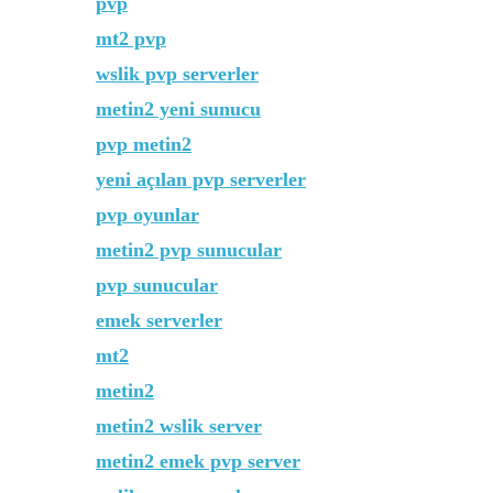
pvp
mt2 pvp
wslik pvp serverler
metin2 yeni sunucu
pvp metin2
yeni açılan pvp serverler
pvp oyunlar
metin2 pvp sunucular
pvp sunucular
emek serverler
mt2
metin2
metin2 wslik server
metin2 emek pvp server