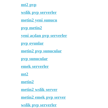
mt2 pvp
wslik pvp serverler
metin2 yeni sunucu
pvp metin2
yeni açılan pvp serverler
pvp oyunlar
metin2 pvp sunucular
pvp sunucular
emek serverler
mt2
metin2
metin2 wslik server
metin2 emek pvp server
wslik pvp serverler