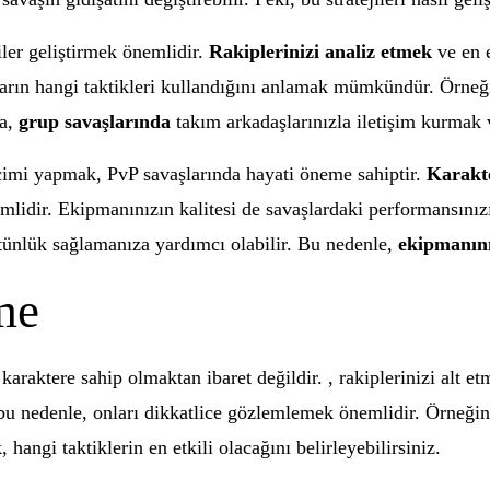
iler geliştirmek önemlidir.
Rakiplerinizi analiz etmek
ve en e
rın hangi taktikleri kullandığını anlamak mümkündür. Örneğin,
ca,
grup savaşlarında
takım arkadaşlarınızla iletişim kurmak 
imi yapmak, PvP savaşlarında hayati öneme sahiptir.
Karakte
emlidir. Ekipmanınızın kalitesi de savaşlardaki performansınızı
üstünlük sağlamanıza yardımcı olabilir. Bu nedenle,
ekipmanını
me
karaktere sahip olmaktan ibaret değildir. , rakiplerinizi alt et
; bu nedenle, onları dikkatlice gözlemlemek önemlidir. Örneğin,
 hangi taktiklerin en etkili olacağını belirleyebilirsiniz.