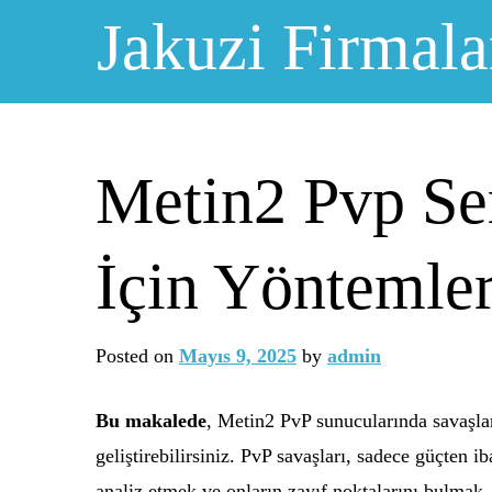
Skip
Jakuzi Firmala
to
content
Metin2 Pvp Se
İçin Yöntemle
Posted on
Mayıs 9, 2025
by
admin
Bu makalede
, Metin2 PvP sunucularında savaşlard
geliştirebilirsiniz. PvP savaşları, sadece güçten ib
analiz etmek ve onların zayıf noktalarını bulmak, sav