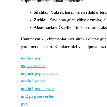
ekipman türlerine dikkat etmelisiniz:
Silahlar:
Yüksek hasar veren silahlar terci
Zırhlar:
Savunma gücü yüksek zırhlar, düş
Aksesuarlar:
Özelliklerinizi artıracak aks
Unutmayın ki, ekipmanlarınızı sürekli olarak gün
yardımcı olacaktır. Karakterinizi ve ekipmanınızı
metin2 pvp
pvp serverler
metin2 pvp serveler
metin2 server
metin2 pvp server
mt2 pvp serverler
pvp