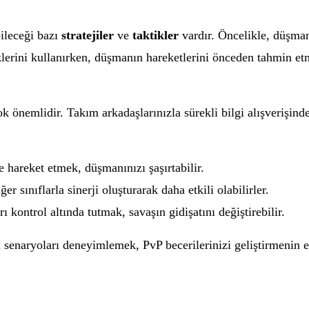
bileceği bazı
stratejiler
ve
taktikler
vardır. Öncelikle, düşmanl
klerini kullanırken, düşmanın hareketlerini önceden tahmin et
k önemlidir. Takım arkadaşlarınızla sürekli bilgi alışverişind
e hareket etmek, düşmanınızı şaşırtabilir.
er sınıflarla sinerji oluşturarak daha etkili olabilirler.
ı kontrol altında tutmak, savaşın gidişatını değiştirebilir.
ı senaryoları deneyimlemek, PvP becerilerinizi geliştirmenin