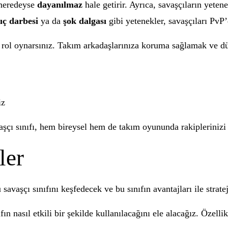
a neredeyse
dayanılmaz
hale getirir. Ayrıca, savaşçıların yeten
lıç darbesi
ya da
şok dalgası
gibi yetenekler, savaşçıları PvP
 rol oynarsınız. Takım arkadaşlarınıza koruma sağlamak ve dü
iz
, savaşçı sınıfı, hem bireysel hem de takım oyununda rakiplerini
ler
aşçı sınıfını keşfedecek ve bu sınıfın avantajları ile stratej
fın nasıl etkili bir şekilde kullanılacağını ele alacağız. Özelli