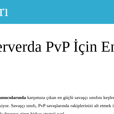
rı
rverda PvP İçin E
unucularında
karşımıza çıkan en güçlü savaşçı sınıfını keşfe
iyor. Savaşçı sınıfı, PvP savaşlarında rakiplerinizi alt etmek 
ada devreye giren birkaç strateji var!