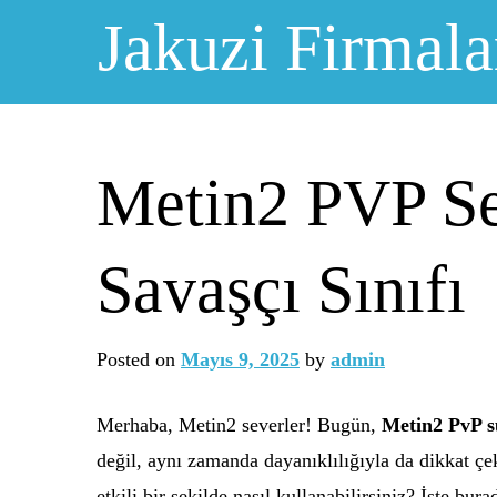
Skip
Jakuzi Firmala
to
content
Metin2 PVP Se
Savaşçı Sınıfı
Posted on
Mayıs 9, 2025
by
admin
Merhaba, Metin2 severler! Bugün,
Metin2 PvP s
değil, aynı zamanda dayanıklılığıyla da dikkat çek
etkili bir şekilde nasıl kullanabilirsiniz? İşte bur