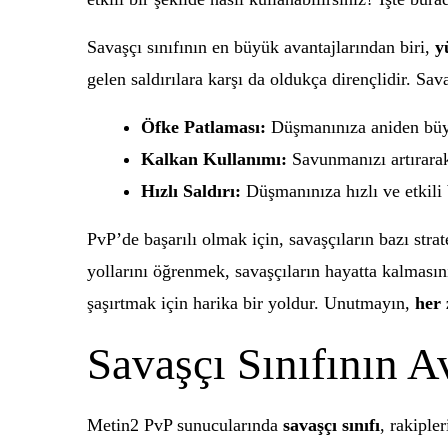
Savaşçı sınıfının en büyük avantajlarından biri,
y
gelen saldırılara karşı da oldukça dirençlidir. Sava
Öfke Patlaması:
Düşmanınıza aniden büyü
Kalkan Kullanımı:
Savunmanızı artırarak
Hızlı Saldırı:
Düşmanınıza hızlı ve etkili b
PvP’de başarılı olmak için, savaşçıların bazı strate
yollarını öğrenmek, savaşçıların hayatta kalması
şaşırtmak için harika bir yoldur. Unutmayın,
her 
Savaşçı Sınıfının Av
Metin2 PvP sunucularında
savaşçı sınıfı
, rakiple