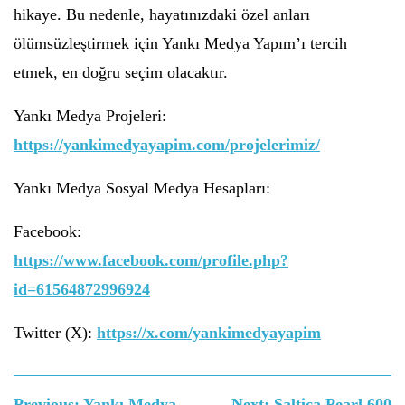
hikaye. Bu nedenle, hayatınızdaki özel anları
ölümsüzleştirmek için Yankı Medya Yapım’ı tercih
etmek, en doğru seçim olacaktır.
Yankı Medya Projeleri:
https://yankimedyayapim.com/projelerimiz/
Yankı Medya Sosyal Medya Hesapları:
Facebook:
https://www.facebook.com/profile.php?
id=61564872996924
Twitter (X):
https://x.com/yankimedyayapim
Yazı
Previous:
Yankı Medya
Next:
Saltica Pearl 600