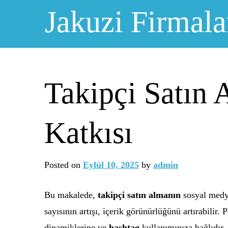
Skip
Jakuzi Firmala
to
content
Takipçi Satın
Katkısı
Posted on
Eylül 10, 2025
by
admin
Bu makalede,
takipçi satın almanın
sosyal medya
sayısının artışı, içerik görünürlüğünü artırabilir
dinamiklerine ve
hashtag
kullanımınıza bağlıdır.