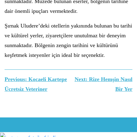
sunmaktadır. Müzede bulunan eserler, bölgenin tarihine
dair önemli ipuçları vermektedir.
Şırnak Uludere’deki otellerin yakınında bulunan bu tarihi
ve kültürel yerler, ziyaretçilere unutulmaz bir deneyim
sunmaktadır. Bölgenin zengin tarihini ve kültürünü
keşfetmek isteyenler için ideal bir seçenektir.
Yazı
Previous:
Kocaeli Kartepe
Next:
Rize Hemşin Nasıl
gezinmesi
Ücretsiz Veteriner
Bir Yer