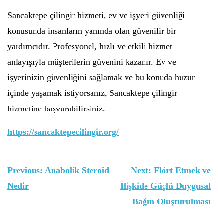
Sancaktepe çilingir hizmeti, ev ve işyeri güvenliği
konusunda insanların yanında olan güvenilir bir
yardımcıdır. Profesyonel, hızlı ve etkili hizmet
anlayışıyla müşterilerin güvenini kazanır. Ev ve
işyerinizin güvenliğini sağlamak ve bu konuda huzur
içinde yaşamak istiyorsanız, Sancaktepe çilingir
hizmetine başvurabilirsiniz.
https://sancaktepecilingir.org/
Yazı
Previous:
Anabolik Steroid
Next:
Flört Etmek ve
gezinmesi
Nedir
İlişkide Güçlü Duygusal
Bağın Oluşturulması