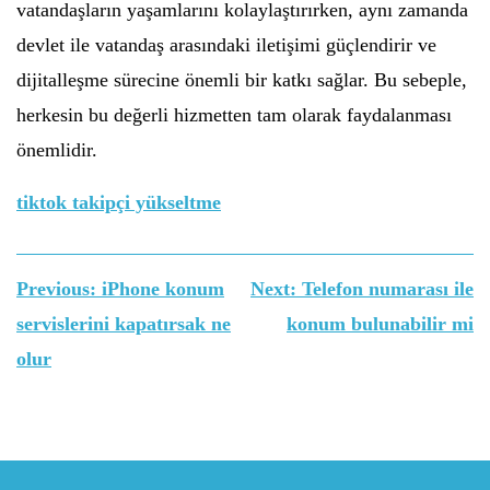
vatandaşların yaşamlarını kolaylaştırırken, aynı zamanda
devlet ile vatandaş arasındaki iletişimi güçlendirir ve
dijitalleşme sürecine önemli bir katkı sağlar. Bu sebeple,
herkesin bu değerli hizmetten tam olarak faydalanması
önemlidir.
tiktok takipçi yükseltme
Yazı
Previous:
iPhone konum
Next:
Telefon numarası ile
gezinmesi
servislerini kapatırsak ne
konum bulunabilir mi
olur