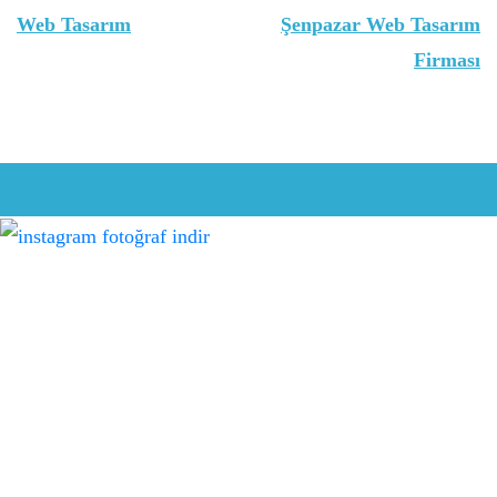
gezinmesi
Web Tasarım
Şenpazar Web Tasarım
Firması