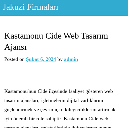
Skip
Jakuzi Firmaları
to
content
Kastamonu Cide Web Tasarım
Ajansı
Posted on
Şubat 6, 2024
by
admin
Kastamonu'nun Cide ilçesinde faaliyet gösteren web
tasarım ajansları, işletmelerin dijital varlıklarını
güçlendirmek ve çevrimiçi etkileyiciliklerini artırmak
için önemli bir role sahiptir. Kastamonu Cide web
tasarım ajansları, müşterilerinin ihtiyaçlarına uygun