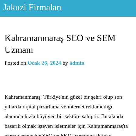
Skip
Jakuzi Firmaları
to
content
Kahramanmaraş SEO ve SEM
Uzmanı
Posted on
Ocak 26, 2024
by
admin
Kahramanmaraş, Türkiye'nin güzel bir şehri olup son
yıllarda dijital pazarlama ve internet reklamcılığı
alanında hızla büyüyen bir sektöre sahiptir. Bu alanda
başarılı olmak isteyen işletmeler için Kahramanmaraş'ta
uzmanlaşmış bir SEO ve SEM uzmanına ihtiyaç