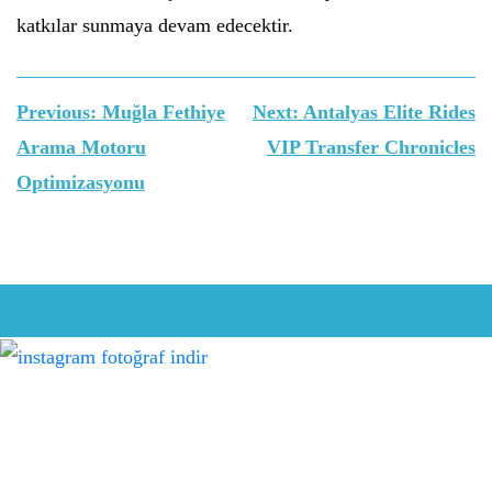
katkılar sunmaya devam edecektir.
Yazı
Previous:
Muğla Fethiye
Next:
Antalyas Elite Rides
gezinmesi
Arama Motoru
VIP Transfer Chronicles
Optimizasyonu