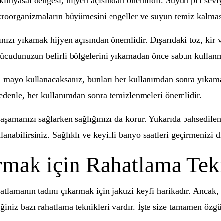
imyasal dengesi, hijyen açısından önemlidir. Suyun pH sevi
kroorganizmaların büyümesini engeller ve suyun temiz kalması
zı yıkamak hijyen açısından önemlidir. Dışarıdaki toz, kir v
vücudunuzun belirli bölgelerini yıkamadan önce sabun kullanm
 mayo kullanacaksanız, bunları her kullanımdan sonra yıkama
edenle, her kullanımdan sonra temizlenmeleri önemlidir.
aşamanızı sağlarken sağlığınızı da korur. Yukarıda bahsedilen ö
anabilirsiniz. Sağlıklı ve keyifli banyo saatleri geçirmenizi di
rmak için Rahatlama Tek
atlamanın tadını çıkarmak için jakuzi keyfi harikadır. Ancak,
ğiniz bazı rahatlama teknikleri vardır. İşte size tamamen özgü