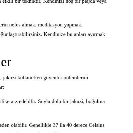
tkili bir tekniktir. Kendinizi hoş bir plajda veya
. Derin nefes almak, meditasyon yapmak,
ğunlaştırabilirsiniz. Kendinize bu anları ayırmak
er
, jakuzi kullanırken güvenlik önlemlerini
r:
hlike arz edebilir. Suyla dolu bir jakuzi, boğulma
neden olabilir. Genellikle 37 ila 40 derece Celsius