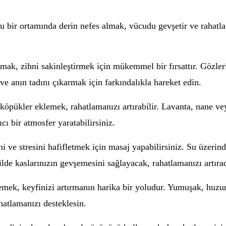
 bir ortamında derin nefes almak, vücudu gevşetir ve rahatlat
ak, zihni sakinleştirmek için mükemmel bir fırsattır. Gözleri
e anın tadını çıkarmak için farkındalıkla hareket edin.
öpükler eklemek, rahatlamanızı artırabilir. Lavanta, nane veya
cı bir atmosfer yaratabilirsiniz.
 ve stresini hafifletmek için masaj yapabilirsiniz. Su üzeri
ilde kaslarınızın gevşemesini sağlayacak, rahatlamanızı artırac
lemek, keyfinizi artırmanın harika bir yoludur. Yumuşak, huzu
hatlamanızı desteklesin.