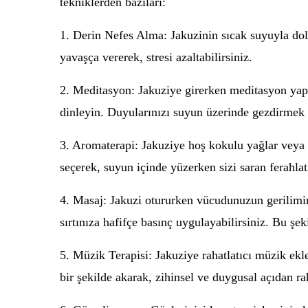
tekniklerden bazıları:
1. Derin Nefes Alma: Jakuzinin sıcak suyuyla dolu
yavaşça vererek, stresi azaltabilirsiniz.
2. Meditasyon: Jakuziye girerken meditasyon yapm
dinleyin. Duyularınızı suyun üzerinde gezdirmek v
3. Aromaterapi: Jakuziye hoş kokulu yağlar veya k
seçerek, suyun içinde yüzerken sizi saran ferahlatı
4. Masaj: Jakuzi otururken vücudunuzun gerilimini
sırtınıza hafifçe basınç uygulayabilirsiniz. Bu şek
5. Müzik Terapisi: Jakuziye rahatlatıcı müzik ek
bir şekilde akarak, zihinsel ve duygusal açıdan ra