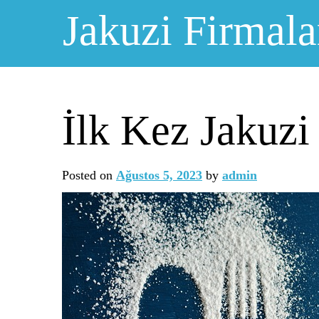
Skip
Jakuzi Firmala
to
content
İlk Kez Jakuzi
Posted on
Ağustos 5, 2023
by
admin