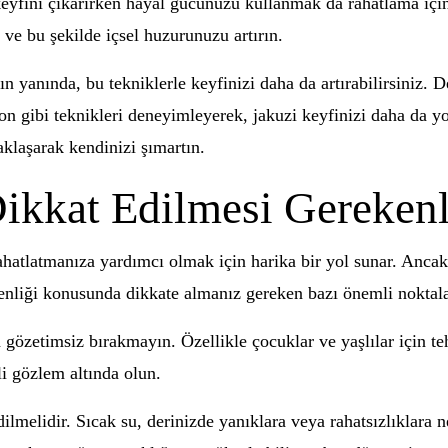
eyfini çıkarırken hayal gücünüzü kullanmak da rahatlama için e
 ve bu şekilde içsel huzurunuzu artırın.
ın yanında, bu tekniklerle keyfinizi daha da artırabilirsiniz
on gibi teknikleri deneyimleyerek, jakuzi keyfinizi daha da yo
aklaşarak kendinizi şımartın.
Dikkat Edilmesi Gerekenl
ahatlatmanıza yardımcı olmak için harika bir yol sunar. Ancak
enliği konusunda dikkate almanız gereken bazı önemli noktala
 gözetimsiz bırakmayın. Özellikle çocuklar ve yaşlılar için te
li gözlem altında olun.
dilmelidir. Sıcak su, derinizde yanıklara veya rahatsızlıklara 