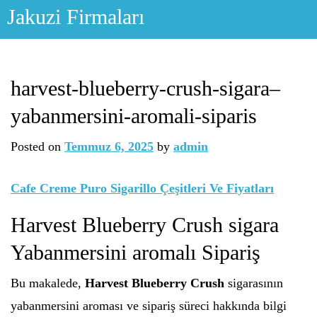
Skip
Jakuzi Firmaları
to
content
harvest-blueberry-crush-sigara–
yabanmersini-aromali-siparis
Posted on
Temmuz 6, 2025
by
admin
Cafe Creme Puro Sigarillo Çeşitleri Ve Fiyatları
Harvest Blueberry Crush sigara
Yabanmersini aromalı Sipariş
Bu makalede,
Harvest Blueberry Crush
sigarasının
yabanmersini aroması ve sipariş süreci hakkında bilgi