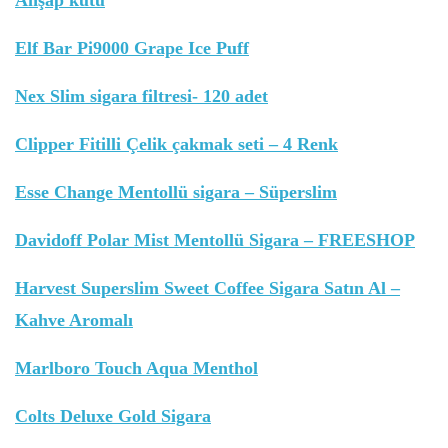
Ahşap kutu
Elf Bar Pi9000 Grape Ice Puff
Nex Slim sigara filtresi- 120 adet
Clipper Fitilli Çelik çakmak seti – 4 Renk
Esse Change Mentollü sigara – Süperslim
Davidoff Polar Mist Mentollü Sigara – FREESHOP
Harvest Superslim Sweet Coffee Sigara Satın Al –
Kahve Aromalı
Marlboro Touch Aqua Menthol
Colts Deluxe Gold Sigara