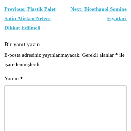
Yazı
Previous:
Plastik Palet
Next:
Bioethanol Somine
gezinmesi
Satin Alirken Nelere
Fiyatlari
Dikkat Edilmeli
Bir yanıt yazın
E-posta adresiniz yayınlanmayacak.
Gerekli alanlar
*
ile
işaretlenmişlerdir
Yorum
*