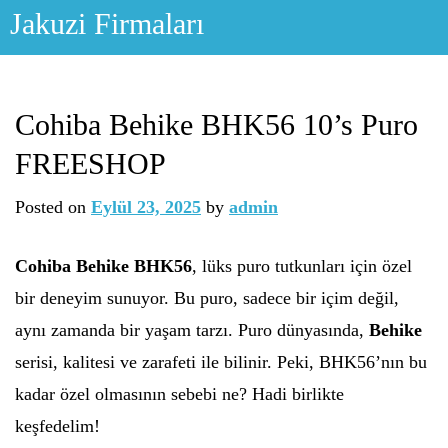
Skip
Jakuzi Firmaları
to
content
Cohiba Behike BHK56 10’s Puro
FREESHOP
Posted on
Eylül 23, 2025
by
admin
Cohiba Behike BHK56
, lüks puro tutkunları için özel
bir deneyim sunuyor. Bu puro, sadece bir içim değil,
aynı zamanda bir yaşam tarzı. Puro dünyasında,
Behike
serisi, kalitesi ve zarafeti ile bilinir. Peki, BHK56’nın bu
kadar özel olmasının sebebi ne? Hadi birlikte
keşfedelim!