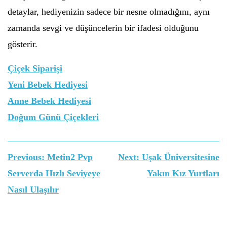
detaylar, hediyenizin sadece bir nesne olmadığını, aynı
zamanda sevgi ve düşüncelerin bir ifadesi olduğunu
gösterir.
Çiçek Siparişi
Yeni Bebek Hediyesi
Anne Bebek Hediyesi
Doğum Günü Çiçekleri
Yazı
Previous:
Metin2 Pvp
Next:
Uşak Üniversitesine
gezinmesi
Serverda Hızlı Seviyeye
Yakın Kız Yurtları
Nasıl Ulaşılır