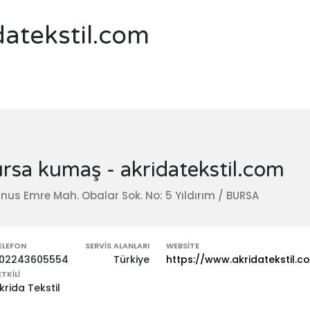
datekstil.com
rsa kumaş - akridatekstil.com
nus Emre Mah. Obalar Sok. No: 5 Yıldırım / BURSA
ELEFON
SERVIS ALANLARI
WEBSITE
02243605554
Türkiye
https://www.akridatekstil.c
ETKILI
krida Tekstil