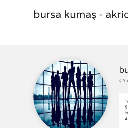
bursa kumaş - akri
bu
Yu
T
9
Y
A