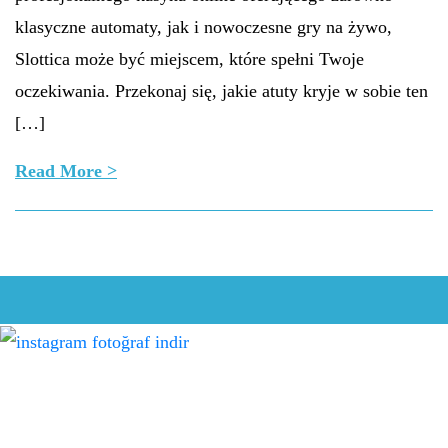
klasyczne automaty, jak i nowoczesne gry na żywo,
Slottica może być miejscem, które spełni Twoje
oczekiwania. Przekonaj się, jakie atuty kryje w sobie ten
[…]
Read More >